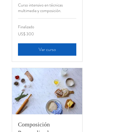
Curso intensivo en técnicas
multimedia y composición.
Finalizado
300
US$ 300
dólares
estadounidenses
Ver curso
Composición